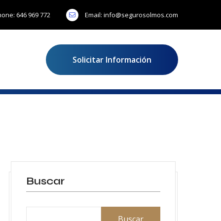
hone:
646 969 772
Email:
info@segurosolmos.com
Solicitar Información
Buscar
Buscar